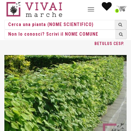
NAVIGAZIONE
0
TOGGLE
HOME
/
CESPUGLI
/
CESPUGLI VASO
/
CARPINUS
/ CARPINUS
BETULUS CESP.