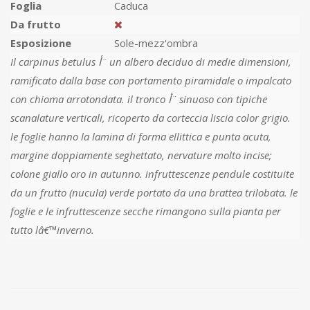
Foglia
Caduca
Da frutto
Esposizione
Sole-mezz'ombra
Il carpinus betulus أ¨ un albero deciduo di medie dimensioni,
ramificato dalla base con portamento piramidale o impalcato
con chioma arrotondata. il tronco أ¨ sinuoso con tipiche
scanalature verticali, ricoperto da corteccia liscia color grigio.
le foglie hanno la lamina di forma ellittica e punta acuta,
margine doppiamente seghettato, nervature molto incise;
colone giallo oro in autunno. infruttescenze pendule costituite
da un frutto (nucula) verde portato da una brattea trilobata. le
foglie e le infruttescenze secche rimangono sulla pianta per
tutto lâ€™inverno.