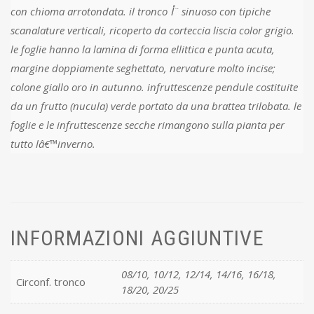
con chioma arrotondata. il tronco أ¨ sinuoso con tipiche
scanalature verticali, ricoperto da corteccia liscia color grigio.
le foglie hanno la lamina di forma ellittica e punta acuta,
margine doppiamente seghettato, nervature molto incise;
colone giallo oro in autunno. infruttescenze pendule costituite
da un frutto (nucula) verde portato da una brattea trilobata. le
foglie e le infruttescenze secche rimangono sulla pianta per
tutto lâ€™inverno.
INFORMAZIONI AGGIUNTIVE
08/10, 10/12, 12/14, 14/16, 16/18,
Circonf. tronco
18/20, 20/25