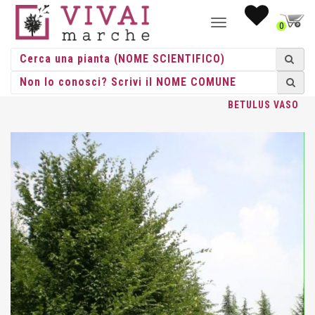
NAVIGAZIONE
0
TOGGLE
HOME
/
ALBERI
/
ALBERI VASO
/
CARPINUS
/ CARPINUS
BETULUS VASO