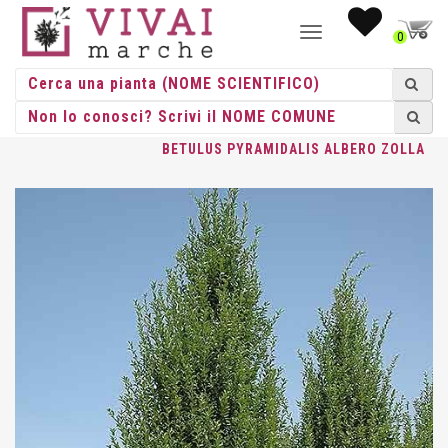
NAVIGAZIONE
0
TOGGLE
HOME
/
ALBERI
/
ALBERI ZOLLA
/
CARPINUS
/ CARPINUS
BETULUS PYRAMIDALIS ALBERO ZOLLA