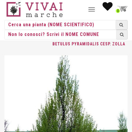
NAVIGAZIONE
0
TOGGLE
HOME
/
CESPUGLI
/
CESPUGLI ZOLLA
/
CARPINUS
/ CARPINUS
BETULUS PYRAMIDALIS CESP. ZOLLA