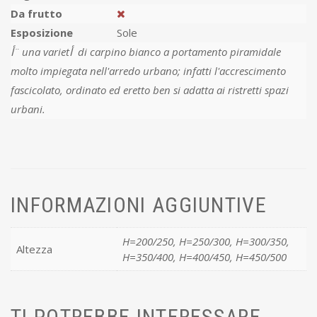
Da frutto
Esposizione
Sole
أ¨ una varietأ di carpino bianco a portamento piramidale
molto impiegata nell'arredo urbano; infatti l'accrescimento
fascicolato, ordinato ed eretto ben si adatta ai ristretti spazi
urbani.
INFORMAZIONI AGGIUNTIVE
H=200/250, H=250/300, H=300/350,
Altezza
H=350/400, H=400/450, H=450/500
TI POTREBBE INTERESSARE