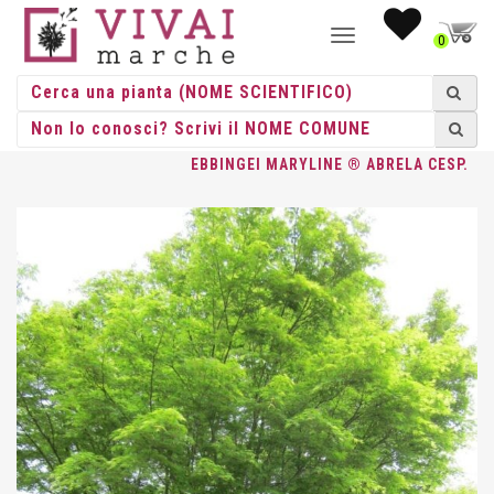
NAVIGAZIONE
0
TOGGLE
HOME
/
CESPUGLI
/
CESPUGLI VASO
/
ACER
/ ELAEAGNUS X
EBBINGEI MARYLINE ® ABRELA CESP.