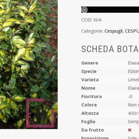
Aggiungi alla lista dei 
COD:
N/A
Categorie:
Cespugli
,
CESPU
SCHEDA BOTA
Genere
Elae
Specie
Ebbi
Varieta
Limel
Nome
Elaea
Fioritura
-0
Colore
Non s
Altezza
400/
Foglia
Semp
Da frutto
Esposizione
Sole