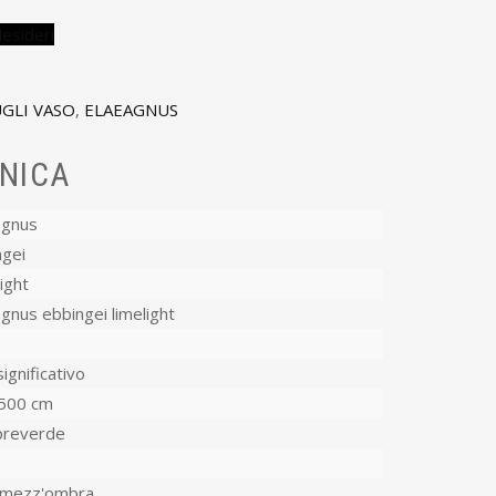
desideri
GLI VASO
,
ELAEAGNUS
NICA
agnus
ngei
ight
gnus ebbingei limelight
ignificativo
500 cm
reverde
-mezz'ombra