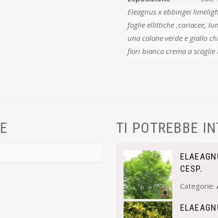
Eleagnus x ebbingei limelight أ¨ un arbusto sempreverde denso, espans
foglie ellittiche ,coriacee,
una colone verde e giallo c
fiori bianco crema a scaglie
VE
TI POTREBBE I
ELAEAGN
CESP.
Categorie:
ELAEAGN