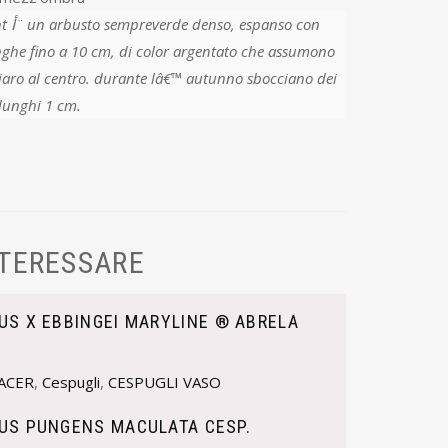
o con
 lunghe fino a 10 cm, di color argentato che assumono
hiaro al centro. durante lâ€™ autunno sbocciano dei
 lunghi 1 cm.
NTERESSARE
US X EBBINGEI MARYLINE ® ABRELA
ACER
,
Cespugli
,
CESPUGLI VASO
US PUNGENS MACULATA CESP.