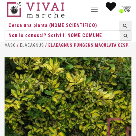
NAVIGAZIONE
0
TOGGLE
HOME
/
CESPUGLI
/
CESPUGLI
VASO
/
ELAEAGNUS
/ ELAEAGNUS PUNGENS MACULATA CESP.