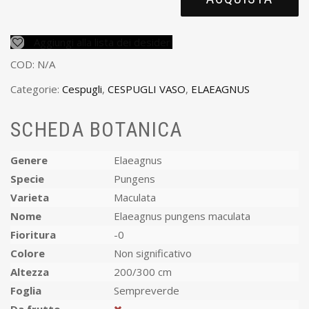
Aggiungi alla lista dei desideri
COD:
N/A
Categorie:
Cespugli
,
CESPUGLI VASO
,
ELAEAGNUS
SCHEDA BOTANICA
Genere
Elaeagnus
Specie
Pungens
Varieta
Maculata
Nome
Elaeagnus pungens maculata
Fioritura
-0
Colore
Non significativo
Altezza
200/300 cm
Foglia
Sempreverde