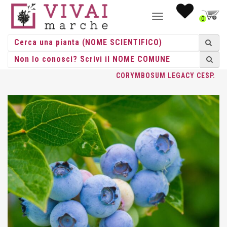
NAVIGAZIONE
0
TOGGLE
HOME
/
CESPUGLI
/
CESPUGLI VASO
/
VACCINIUM
/ VACCINIUM
CORYMBOSUM LEGACY CESP.