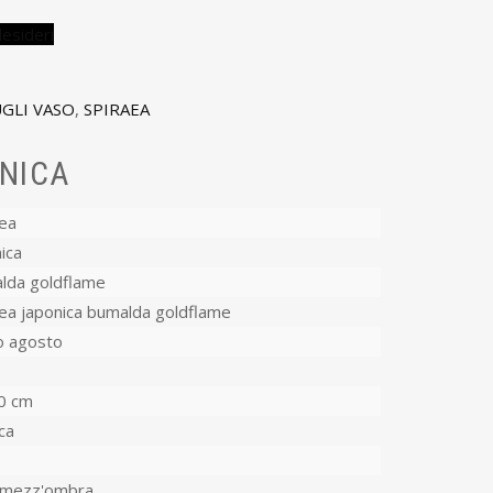
desideri
GLI VASO
,
SPIRAEA
NICA
aea
ica
lda goldflame
ea japonica bumalda goldflame
o agosto
0 cm
ca
-mezz'ombra