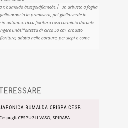
da â€œgoldflameâ€‌ أ¨ un arbusto a foglia
iallo-arancio in primavera, poi giallo-verde in
me in autunno. ricca fioritura rosa carminio durante
 fioritura, adatto nelle bordure, per siepi o come
NTERESSARE
 JAPONICA BUMALDA CRISPA CESP.
Cespugli
,
CESPUGLI VASO
,
SPIRAEA