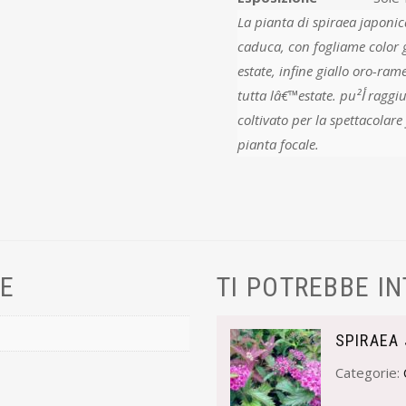
La pianta di spiraea japonica x bumal
caduca, con fogliame color g
estate, infine giallo oro-ra
tutta lâ€™estate. puأ² raggiungere unâ€™altezza di circa 50 cm. arbusto
coltivato per la spettacolare
pianta focale.
VE
TI POTREBBE I
SPIRAEA
Categorie: