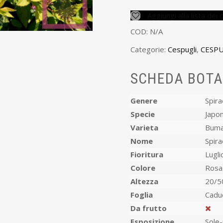
Aggiungi alla lista dei 
COD:
N/A
Categorie:
Cespugli
,
CESPU
SCHEDA BOTA
Genere
Spir
Specie
Japon
Varieta
Buma
Nome
Spira
Fioritura
Lugli
Colore
Rosa
Altezza
20/5
Foglia
Cadu
Da frutto
Esposizione
Sole