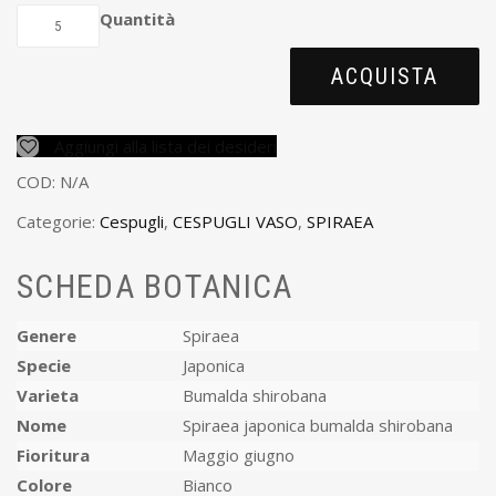
Quantità
ACQUISTA
Aggiungi alla lista dei desideri
COD:
N/A
Categorie:
Cespugli
,
CESPUGLI VASO
,
SPIRAEA
SCHEDA BOTANICA
Genere
Spiraea
Specie
Japonica
Varieta
Bumalda shirobana
Nome
Spiraea japonica bumalda shirobana
Fioritura
Maggio giugno
Colore
Bianco