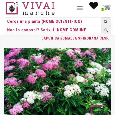
NAVIGAZIONE
0
TOGGLE
HOME
/
CESPUGLI
/
CESPUGLI VASO
/
SPIRAEA
/ SPIRAEA
JAPONICA BUMALDA SHIROBANA CESP.