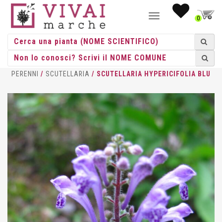
NAVIGAZIONE
0
TOGGLE
HOME
/
ERBACEE
/
ERBACEE
PERENNI
/
SCUTELLARIA
/ SCUTELLARIA HYPERICIFOLIA BLU