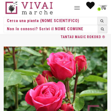
NAVIGAZIONE
0
TOGGLE
HOME
/
ROSE
/
GRANDE FIORE
/
TANTAU
/ ROSA GR. FIORE
TANTAU MAGIC ROKOKO ®