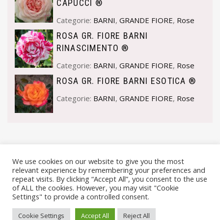
CAPUCCI ®
Categorie:
BARNI
,
GRANDE FIORE
,
Rose
ROSA GR. FIORE BARNI
RINASCIMENTO ®
Categorie:
BARNI
,
GRANDE FIORE
,
Rose
ROSA GR. FIORE BARNI ESOTICA ®
Categorie:
BARNI
,
GRANDE FIORE
,
Rose
We use cookies on our website to give you the most
relevant experience by remembering your preferences and
repeat visits. By clicking “Accept All”, you consent to the use
of ALL the cookies. However, you may visit "Cookie
Settings" to provide a controlled consent.
© VIVAI MARCHE BY ANDREA GOSTOLI P.IVA 02074150414 |
Cookie Settings
Accept All
Reject All
PRIVACY POLICY