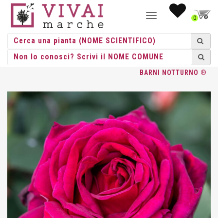
NAVIGAZIONE
0
TOGGLE
HOME
/
ROSE
/
GRANDE FIORE
/
BARNI
/ ROSA GR. FIORE
BARNI NOTTURNO ®