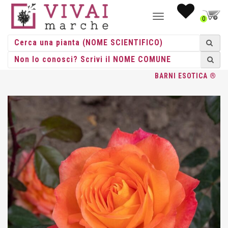
NAVIGAZIONE
0
TOGGLE
HOME
/
ROSE
/
GRANDE FIORE
/
BARNI
/ ROSA GR. FIORE
BARNI ESOTICA ®