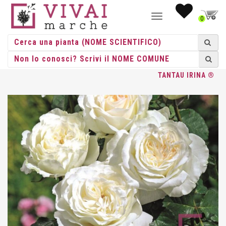
NAVIGAZIONE
0
TOGGLE
HOME
/
ROSE
/
GRANDE FIORE
/
TANTAU
/ ROSA GR. FIORE
TANTAU IRINA ®