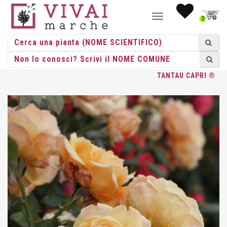
NAVIGAZIONE
0
TOGGLE
HOME
/
ROSE
/
GRANDE FIORE
/
TANTAU
/ ROSA GR. FIORE
TANTAU CAPRI ®