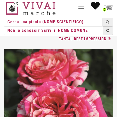
NAVIGAZIONE
0
TOGGLE
HOME
/
ROSE
/
GRANDE FIORE
/
TANTAU
/ ROSA GR. FIORE
TANTAU BEST IMPRESSION ®