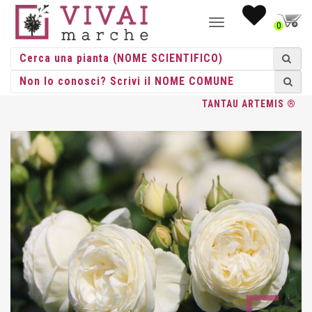
NAVIGAZIONE
0
TOGGLE
HOME
/
ROSE
/
GRANDE FIORE
/
TANTAU
/ ROSA GR. FIORE
TANTAU ARTEMIS ®