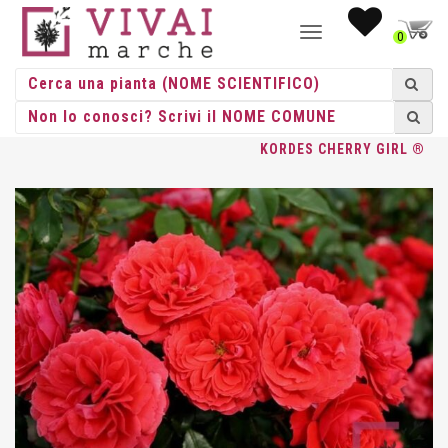
NAVIGAZIONE
0
TOGGLE
HOME
/
ROSE
/
GRANDE FIORE
/
KORDES
/ ROSA GR. FIORE
KORDES CHERRY GIRL ®