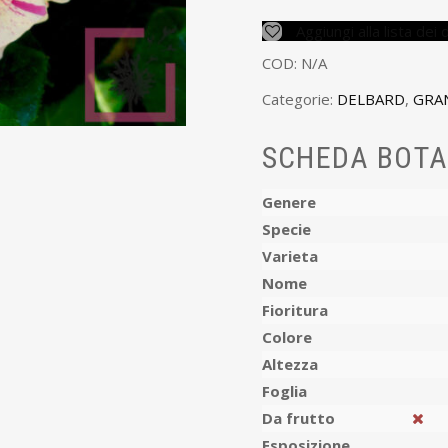
Aggiungi alla lista dei 
COD:
N/A
Categorie:
DELBARD
,
GRA
SCHEDA BOTA
Genere
Specie
Varieta
Nome
Fioritura
Colore
Altezza
Foglia
Da frutto
Esposizione