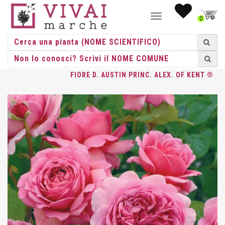
NAVIGAZIONE
0
TOGGLE
HOME
/
ROSE
/
GRANDE FIORE
/
DAVID AUSTIN
/ ROSA GR.
FIORE D. AUSTIN PRINC. ALEX. OF KENT ®