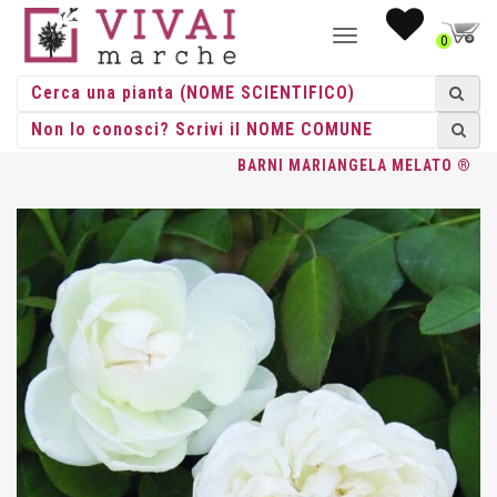
NAVIGAZIONE
0
TOGGLE
HOME
/
ROSE
/
GRANDE FIORE
/
BARNI
/ ROSA GR. FIORE
BARNI MARIANGELA MELATO ®