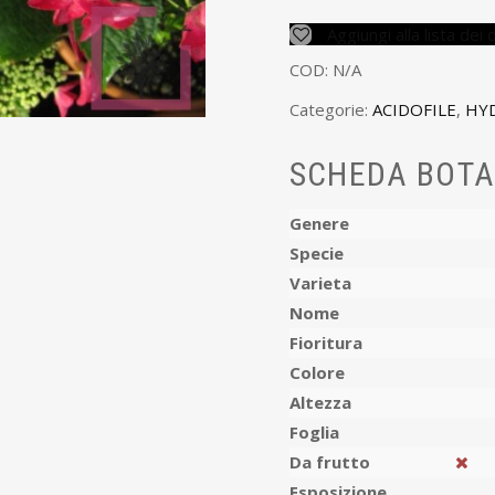
Aggiungi alla lista dei 
COD:
N/A
Categorie:
ACIDOFILE
,
HY
SCHEDA BOTA
Genere
Specie
Varieta
Nome
Fioritura
Colore
Altezza
Foglia
Da frutto
Esposizione