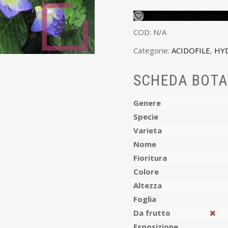
Aggiungi alla lista dei 
COD:
N/A
Categorie:
ACIDOFILE
,
HY
SCHEDA BOTA
Genere
Specie
Varieta
Nome
Fioritura
Colore
Altezza
Foglia
Da frutto
Esposizione