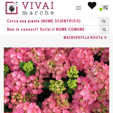
NAVIGAZIONE
0
TOGGLE
HOME
/
ACIDOFILE
/
HYDRANGEE
/
HYDRANGEA
/ HYDRANGEA
MACROPHYLLA ROSITA ®