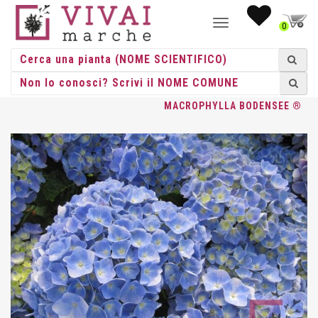
NAVIGAZIONE
0
TOGGLE
HOME
/
ACIDOFILE
/
HYDRANGEE
/
HYDRANGEA
/ HYDRANGEA
MACROPHYLLA BODENSEE ®