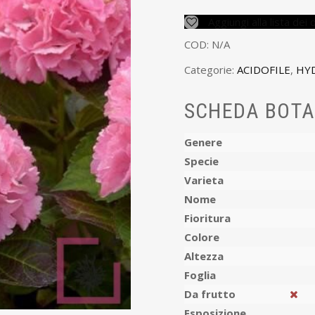
Aggiungi alla lista dei 
COD:
N/A
Categorie:
ACIDOFILE
,
HY
SCHEDA BOTA
Genere
Specie
Varieta
Nome
Fioritura
Colore
Altezza
Foglia
Da frutto
Esposizione