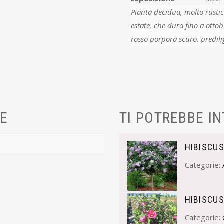
Pianta decidua, molto rustica, أ¨ apprezzato per la sua fioritura proli
estate, che dura fino a ottobre. la varietأ ha grandi fiori 
rosso porpora scuro. predilig
VE
TI POTREBBE I
HIBISCU
Categorie:
HIBISCU
Categorie: