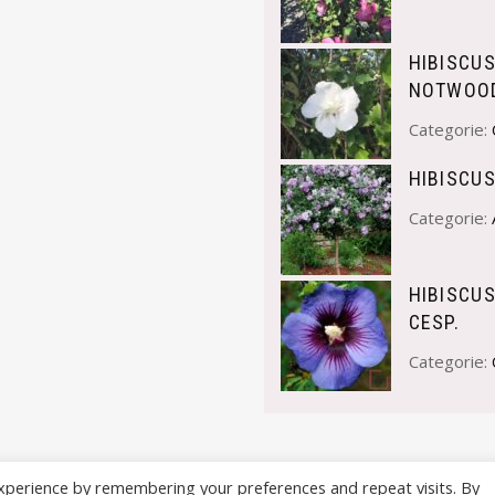
HIBISCU
NOTWOOD
Categorie:
HIBISCU
Categorie:
HIBISCU
CESP.
Categorie:
xperience by remembering your preferences and repeat visits. By