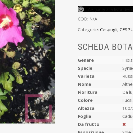
Aggiungi alla lista dei 
COD:
N/A
Categorie:
Cespugli
,
CESPU
SCHEDA BOTA
Genere
Hibi
Specie
Syria
Varieta
Russi
Nome
Althe
Fioritura
Da lu
Colore
Fucsi
Altezza
100/
Foglia
Cadu
Da frutto
Esposizione
Sole