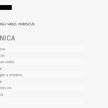
desideri
GLI VASO
,
HIBISCUS
NICA
scus
cus
an violet
a
glio a ottobre
a
200 cm
ca