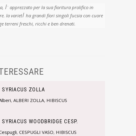
fico in
singoli fucsia con cuore
e terreni freschi, ricchi e ben drenati.
NTERESSARE
S SYRIACUS ZOLLA
Alberi
,
ALBERI ZOLLA
,
HIBISCUS
S SYRIACUS WOODBRIDGE CESP.
Cespugli
,
CESPUGLI VASO
,
HIBISCUS