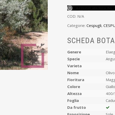
Aggiungi alla lista dei 
COD:
N/A
Categorie:
Cespugli
,
CESPU
SCHEDA BOTA
Genere
Elae
Specie
Angus
Varieta
Nome
Olivo
Fioritura
Magg
Colore
Giall
Altezza
400/
Foglia
Cadu
Da frutto
Esposizione
Sole