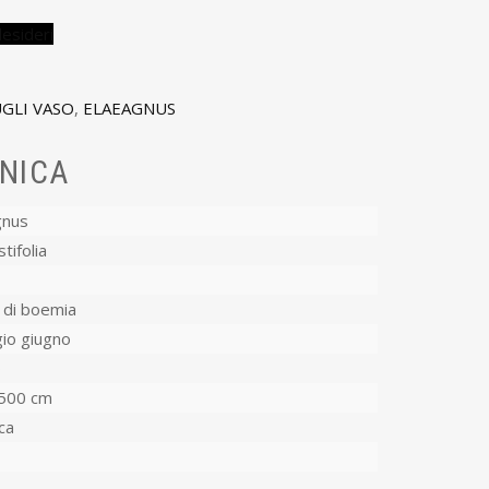
desideri
GLI VASO
,
ELAEAGNUS
NICA
gnus
tifolia
 di boemia
io giugno
o
500 cm
ca