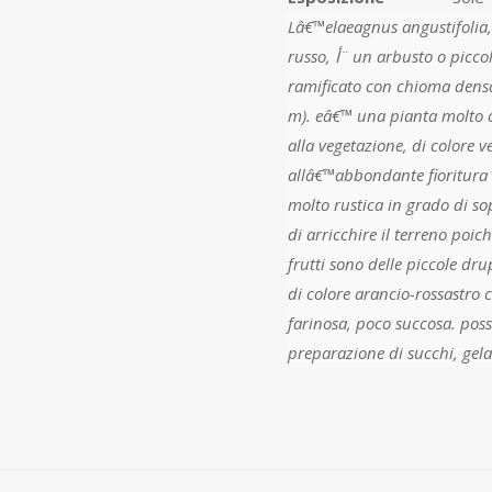
Lâ€™elaeagnus angustifolia
russo, أ¨ un arbusto o piccolo albero con portamento elegante, ampio, molto
ramificato con chioma densa, che puأ² raggiungere modeste 
m). eâ€™ una pianta molto 
alla vegetazione, di colore v
allâ€™abbondante fioritura di col
molto rustica in grado di sopravv
di arricchire il terreno poichأ¨ la pianta svolge la funzione di azoto-fissazione; i
frutti sono delle piccole dru
di colore arancio-rossastro 
farinosa, poco succosa. poss
preparazione di succhi, gelat