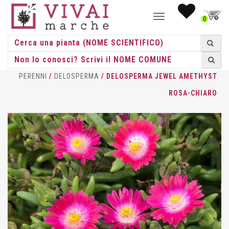
NAVIGAZIONE
0
TOGGLE
HOME
/
ERBACEE
/
ERBACEE
PERENNI
/
DELOSPERMA
/ DELOSPERMA JEWEL AMETHYST
ROSA-CHIARO