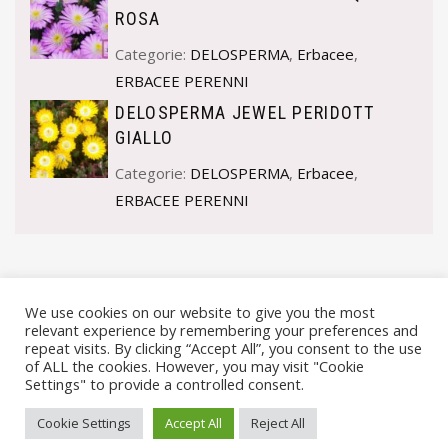
ROSA
Categorie:
DELOSPERMA
,
Erbacee
,
ERBACEE PERENNI
DELOSPERMA JEWEL PERIDOTT
GIALLO
Categorie:
DELOSPERMA
,
Erbacee
,
ERBACEE PERENNI
We use cookies on our website to give you the most
relevant experience by remembering your preferences and
repeat visits. By clicking “Accept All”, you consent to the use
of ALL the cookies. However, you may visit "Cookie
Settings" to provide a controlled consent.
© VIVAI MARCHE BY ANDREA GOSTOLI P.IVA 02074150414 |
Cookie Settings
Accept All
Reject All
PRIVACY POLICY