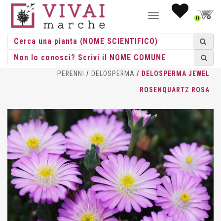
NAVIGAZIONE
0
TOGGLE
HOME
/
ERBACEE
/
ERBACEE
PERENNI
/
DELOSPERMA
/ DELOSPERMA JEWEL
ROSENQUARTZ ROSA