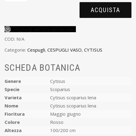
ACQUISTA
Aggiungi alla lista dei desideri
COD:
N/A
Categorie:
Cespugli
,
CESPUGLI VASO
,
CYTISUS
SCHEDA BOTANICA
Genere
Cytisus
Specie
Scoparius
Varieta
Cytisus scoparius lena
Nome
Cytisus scoparius lena
Fioritura
Maggio giugno
Colore
Rosso
Altezza
100/200 cm