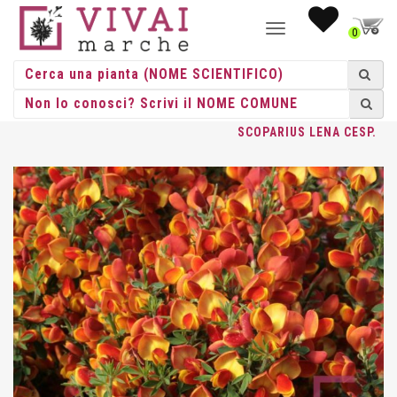
NAVIGAZIONE
0
TOGGLE
HOME
/
CESPUGLI
/
CESPUGLI VASO
/
CYTISUS
/ CYTISUS
SCOPARIUS LENA CESP.