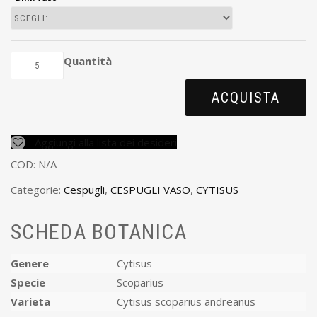
Quantità
ACQUISTA
Aggiungi alla lista dei desideri
COD:
N/A
Categorie:
Cespugli
,
CESPUGLI VASO
,
CYTISUS
SCHEDA BOTANICA
Genere
Cytisus
Specie
Scoparius
Varieta
Cytisus scoparius andreanus