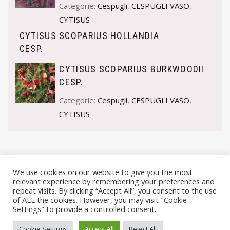
Categorie:
Cespugli
,
CESPUGLI VASO
,
CYTISUS
CYTISUS SCOPARIUS HOLLANDIA
CESP.
CYTISUS SCOPARIUS BURKWOODII
CESP.
Categorie:
Cespugli
,
CESPUGLI VASO
,
CYTISUS
We use cookies on our website to give you the most
relevant experience by remembering your preferences and
repeat visits. By clicking “Accept All”, you consent to the use
of ALL the cookies. However, you may visit "Cookie
Settings" to provide a controlled consent.
© VIVAI MARCHE BY ANDREA GOSTOLI P.IVA 02074150414 |
Cookie Settings
Accept All
Reject All