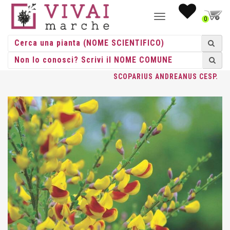
NAVIGAZIONE
0
TOGGLE
HOME
/
CESPUGLI
/
CESPUGLI VASO
/
CYTISUS
/ CYTISUS
SCOPARIUS ANDREANUS CESP.