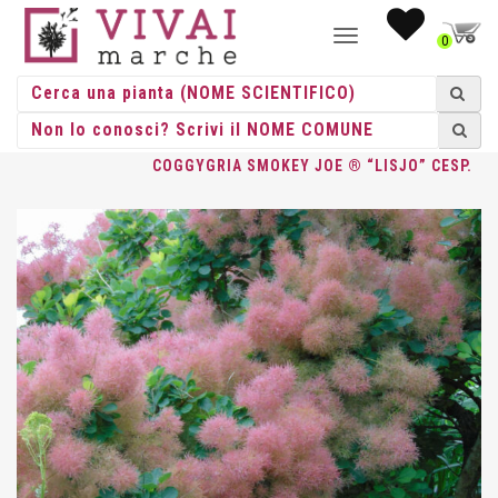
NAVIGAZIONE
0
TOGGLE
HOME
/
CESPUGLI
/
CESPUGLI VASO
/
COTINUS
/ COTINUS
COGGYGRIA SMOKEY JOE ® “LISJO” CESP.