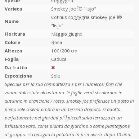
Specie
Coggygria
Varieta
Smokey joe آ® "lisjo"
Cotinus coggygria smokey joe آ®
Nome
"lisjo"
Fioritura
Maggio giugno
Colore
Rosa
Altezza
100/200 cm
Foglia
Caduca
Da frutto
Esposizione
Sole
Speciale per la sua compattezza e per i numerosi fiori che
vanno dall'estate all'autunno. le foglie verdi si colorano in
autunno in arancione / rosso. smokey joe preferisce un posto in
pieno sole o semi-ombra in un terreno drenato. si adatta
perfettamente nei giardini piأ¹ piccoli sulla terrazza in un
bellissimo vaso, come pianta da giardino o come piantagione
di gruppo. si consiglia la potatura in primavera. dopo 10 anni