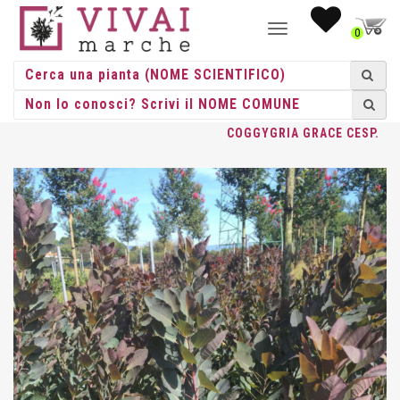
NAVIGAZIONE
0
TOGGLE
HOME
/
CESPUGLI
/
CESPUGLI VASO
/
COTINUS
/ COTINUS
COGGYGRIA GRACE CESP.