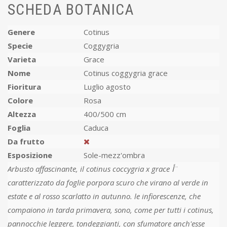
SCHEDA BOTANICA
Genere
Cotinus
Specie
Coggygria
Varieta
Grace
Nome
Cotinus coggygria grace
Fioritura
Luglio agosto
Colore
Rosa
Altezza
400/500 cm
Foglia
Caduca
Da frutto
Esposizione
Sole-mezz'ombra
Arbusto affascinante, il cotinus coccygria x grace أ¨
caratterizzato da foglie porpora scuro che virano al verde in
estate e al rosso scarlatto in autunno. le infiorescenze, che
compaiono in tarda primavera, sono, come per tutti i cotinus,
pannocchie leggere, tondeggianti, con sfumatore anch'esse