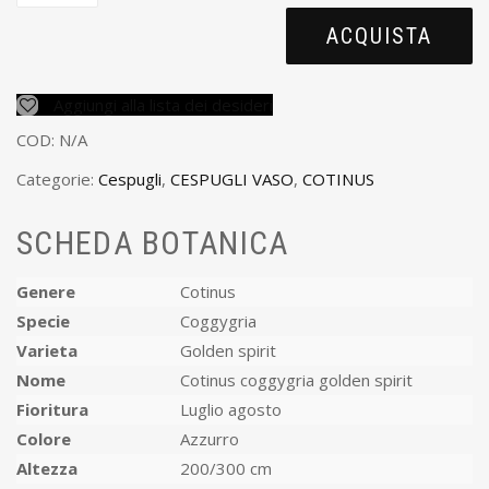
ACQUISTA
Aggiungi alla lista dei desideri
COD:
N/A
Categorie:
Cespugli
,
CESPUGLI VASO
,
COTINUS
SCHEDA BOTANICA
Genere
Cotinus
Specie
Coggygria
Varieta
Golden spirit
Nome
Cotinus coggygria golden spirit
Fioritura
Luglio agosto
Colore
Azzurro
Altezza
200/300 cm