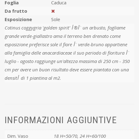
Foglia
Caduca
Da frutto
Esposizione
Sole
Cotinus coggygria 'golden spirit' آ® أ¨ un arbusto, fogliame
grande verde-giallastro ama il terreno ben drenato come
esposizione preferisce sole il fiore أ¨ verde-bruno appartiene
alla famiglia delle anacardiaceae il suo periodo di fioritura أ¨
luglio - agosto raggiunge un'altezza massima di 250 cm - 350
cm per avere un buon risultato deve essere piantata con una
densitأ di 1 piantina al m2.
INFORMAZIONI AGGIUNTIVE
Dim. Vaso
18 H=50/70, 24 H=60/100