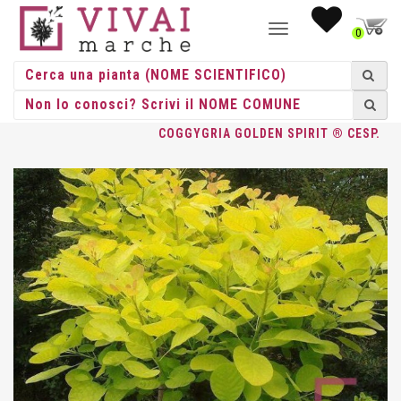
NAVIGAZIONE
0
TOGGLE
HOME
/
CESPUGLI
/
CESPUGLI VASO
/
COTINUS
/ COTINUS
COGGYGRIA GOLDEN SPIRIT ® CESP.