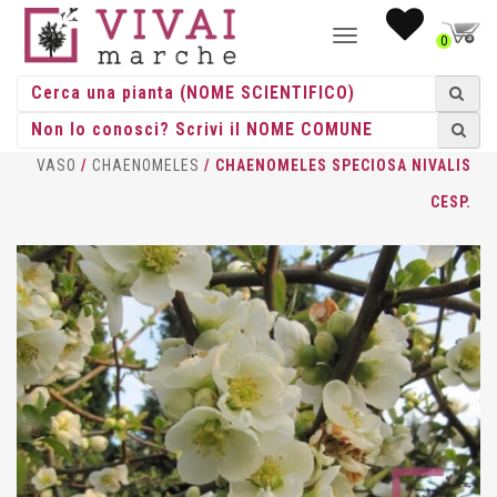
NAVIGAZIONE
0
TOGGLE
HOME
/
CESPUGLI
/
CESPUGLI
VASO
/
CHAENOMELES
/ CHAENOMELES SPECIOSA NIVALIS
CESP.