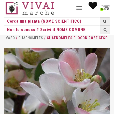
NAVIGAZIONE
0
TOGGLE
HOME
/
CESPUGLI
/
CESPUGLI
VASO
/
CHAENOMELES
/ CHAENOMELES FLOCON ROSE CESP.