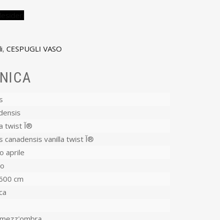
desideri
i
,
CESPUGLI VASO
NICA
s
densis
Vanilla twist آ®
Cercis canadensis vanilla twist آ®
 aprile
co
600 cm
ca
-mezz'ombra