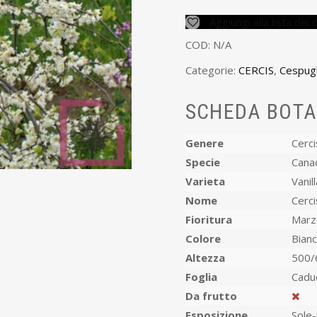
Aggiungi alla lista dei 
COD:
N/A
Categorie:
CERCIS
,
Cespugl
SCHEDA BOTA
Genere
Cerci
Specie
Cana
Varieta
Nome
Fioritura
Marzo
Colore
Bian
Altezza
500/
Foglia
Cadu
Da frutto
Esposizione
Sole