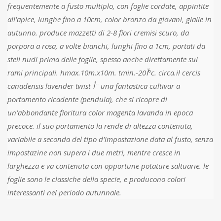
frequentemente a fusto multiplo, con foglie cordate, appintite
all'apice, lunghe fino a 10cm, color bronzo da giovani, gialle in
autunno. produce mazzetti di 2-8 fiori cremisi scuro, da
porpora a rosa, a volte bianchi, lunghi fino a 1cm, portati da
steli nudi prima delle foglie, spesso anche direttamente sui
rami principali. hmax.10m.x10m. tmin.-20آ°c. circa.il cercis
canadensis lavender twist أ¨ una fantastica cultivar a
portamento ricadente (pendula), che si ricopre di
un'abbondante fioritura color magenta lavanda in epoca
precoce. il suo portamento la rende di altezza contenuta,
variabile a seconda del tipo d'impostazione data al fusto, senza
impostazine non supera i due metri, mentre cresce in
larghezza e va contenuta con opportune potature saltuarie. le
foglie sono le classiche della specie, e producono colori
interessanti nel periodo autunnale.