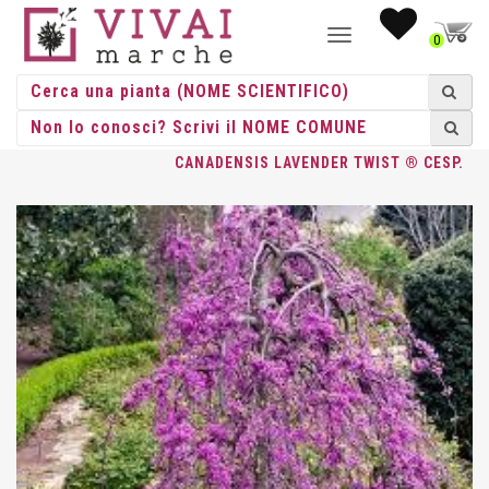
NAVIGAZIONE
0
TOGGLE
HOME
/
CESPUGLI
/
CESPUGLI VASO
/
CERCIS
/ CERCIS
CANADENSIS LAVENDER TWIST ® CESP.