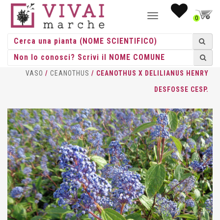
NAVIGAZIONE
0
TOGGLE
HOME
/
CESPUGLI
/
CESPUGLI
VASO
/
CEANOTHUS
/ CEANOTHUS X DELILIANUS HENRY
DESFOSSE CESP.