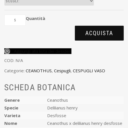
Quantità
ACQUISTA
Aggiungi alla lista dei desideri
COD:
N/A
Categorie:
CEANOTHUS
,
Cespugli
,
CESPUGLI VASO
SCHEDA BOTANICA
Genere
Ceanothus
Specie
Delilianus henry
Varieta
Desfosse
Nome
Ceanothus x delilianus henry desfosse