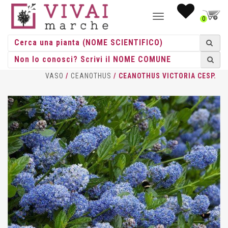
NAVIGAZIONE
0
TOGGLE
HOME
/
CESPUGLI
/
CESPUGLI
VASO
/
CEANOTHUS
/ CEANOTHUS VICTORIA CESP.