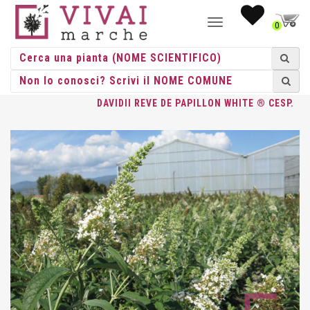
NAVIGAZIONE
0
TOGGLE
HOME
/
CESPUGLI
/
CESPUGLI VASO
/
BUDDLEJA
/ BUDDLEJA
DAVIDII REVE DE PAPILLON WHITE ® CESP.