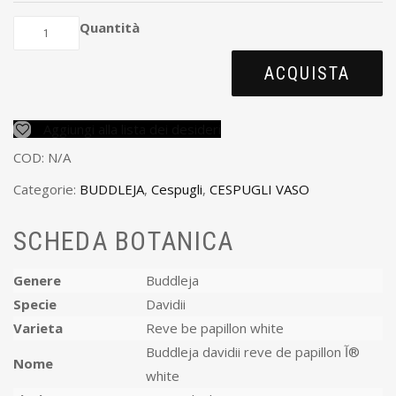
Quantità
ACQUISTA
Aggiungi alla lista dei desideri
COD:
N/A
Categorie:
BUDDLEJA
,
Cespugli
,
CESPUGLI VASO
SCHEDA BOTANICA
Genere
Buddleja
Specie
Davidii
Varieta
Reve be papillon white
Buddleja davidii reve de papillon آ®
Nome
white