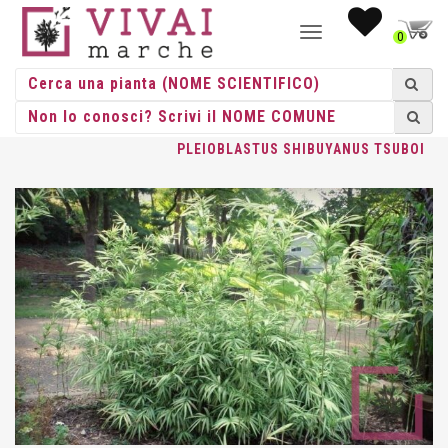
NAVIGAZIONE
0
TOGGLE
HOME
/
BAMBU
/
BAMBUSA
/
BAMBUSA
/ BAMBUSA
PLEIOBLASTUS SHIBUYANUS TSUBOI