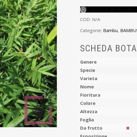
Aggiungi alla lista dei 
COD:
N/A
Categorie:
Bambu
,
BAMBU
SCHEDA BOTA
Genere
Specie
Varieta
Nome
Fioritura
Colore
Altezza
Foglia
Da frutto
Esposizione