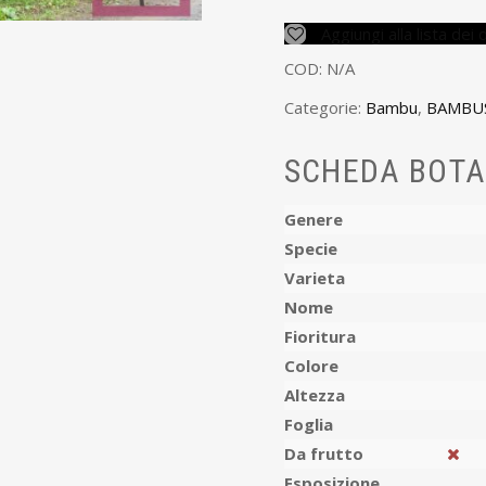
Aggiungi alla lista dei 
COD:
N/A
Categorie:
Bambu
,
BAMBU
SCHEDA BOTA
Genere
Specie
Varieta
Nome
Fioritura
Colore
Altezza
Foglia
Da frutto
Esposizione