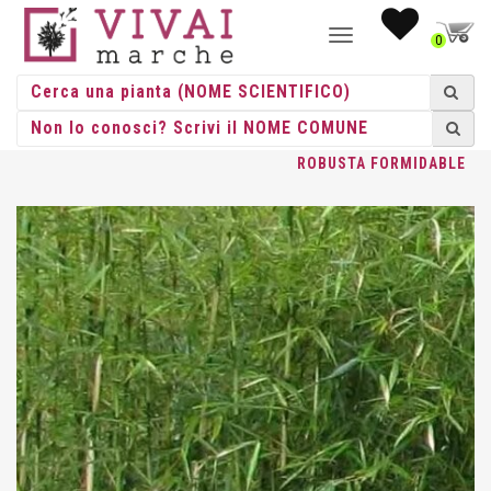
NAVIGAZIONE
0
TOGGLE
HOME
/
BAMBU
/
BAMBUSA
/
BAMBUSA
/ BAMBUSA FARGESIA
ROBUSTA FORMIDABLE