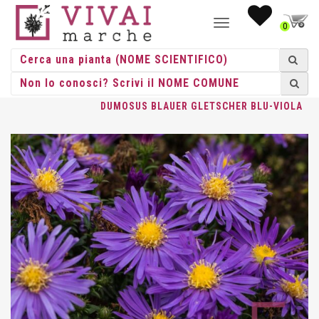
NAVIGAZIONE
0
TOGGLE
HOME
/
ERBACEE
/
ERBACEE PERENNI
/
ASTER
/ ASTER
DUMOSUS BLAUER GLETSCHER BLU-VIOLA