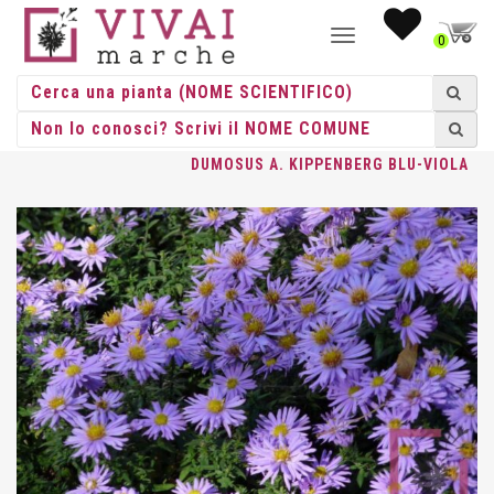
NAVIGAZIONE
0
TOGGLE
HOME
/
ERBACEE
/
ERBACEE PERENNI
/
ASTER
/ ASTER
DUMOSUS A. KIPPENBERG BLU-VIOLA