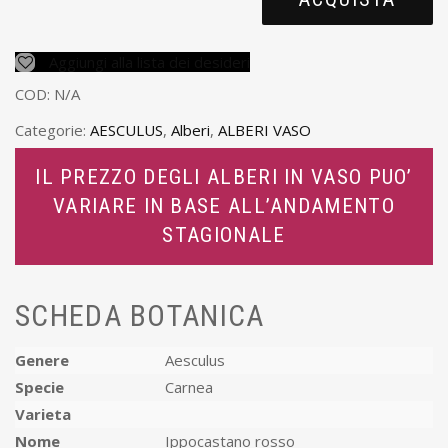
Aggiungi alla lista dei desideri
COD:
N/A
Categorie:
AESCULUS
,
Alberi
,
ALBERI VASO
IL PREZZO DEGLI ALBERI IN VASO PUO’
VARIARE IN BASE ALL’ANDAMENTO
STAGIONALE
SCHEDA BOTANICA
Genere
Aesculus
Specie
Carnea
Varieta
Nome
Ippocastano rosso