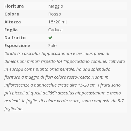
Fioritura
Maggio
Colore
Rosso
Altezza
15/20 mt
Foglia
Caduca
Da frutto
Esposizione
Sole
Ibrido tra aesculus hippocastanum e aesculus pavia di
dimensioni minori rispetto lâ€™ippocastano comune. coltivato
in europa come pianta ornamentale. ha una splendida
fioritura a maggio di fiori colore rosso-rosato riuniti in
infiorescenze a pannocchie erette alte 15-20 cm. i frutti sono
piأ¹ piccoli di quelli dellâ€™aesculus hippocastanum e meno
aculeati. le foglie, di colore verde scuro, sono composte da 5-7
foglioline.