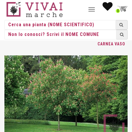
NAVIGAZIONE
0
TOGGLE
HOME
/
ALBERI
/
ALBERI VASO
/
AESCULUS
/ AESCULUS X
CARNEA VASO